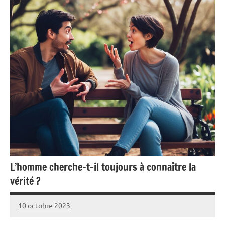
L’homme cherche-t-il toujours à connaître la
vérité ?
10 octobre 2023
Pierre
Aucun
commentaire