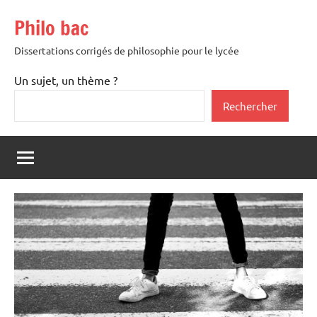
Aller
Philo bac
au
contenu
Dissertations corrigés de philosophie pour le lycée
Un sujet, un thème ?
Rechercher