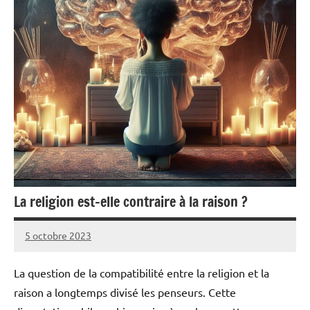
La religion est-elle contraire à la raison ?
5 octobre 2023
Pierre
Aucun
commentaire
La question de la compatibilité entre la religion et la
raison a longtemps divisé les penseurs. Cette