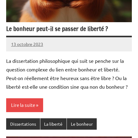
Le bonheur peut-il se passer de liberté ?
13 octobre 2023
Pierre
Aucun
commentaire
La dissertation philosophique qui suit se penche sur la
question complexe du lien entre bonheur et liberté.
Peut-on réellement être heureux sans être libre ? Ou la
liberté est-elle une condition sine qua non du bonheur ?
Lire la suite
Dissertations
La liberté
Le bonheur