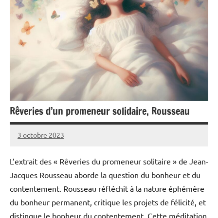
Rêveries d’un promeneur solidaire, Rousseau
3 octobre 2023
Pierre
Aucun
commentaire
L’extrait des « Rêveries du promeneur solitaire » de Jean-
Jacques Rousseau aborde la question du bonheur et du
contentement. Rousseau réfléchit à la nature éphémère
du bonheur permanent, critique les projets de félicité, et
distingue le bonheur du contentement. Cette méditation