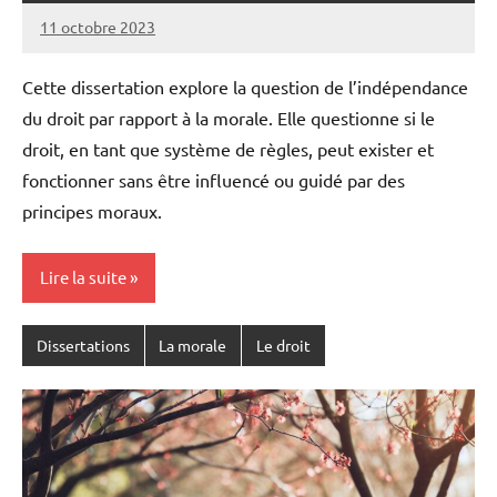
11 octobre 2023
Pierre
Aucun
commentaire
Cette dissertation explore la question de l’indépendance
du droit par rapport à la morale. Elle questionne si le
droit, en tant que système de règles, peut exister et
fonctionner sans être influencé ou guidé par des
principes moraux.
Lire la suite
Dissertations
La morale
Le droit