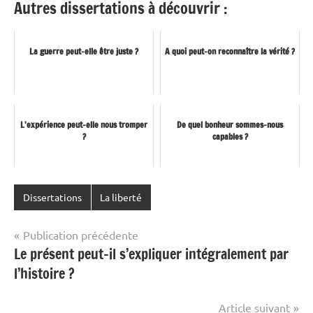
Autres dissertations à découvrir :
La guerre peut-elle être juste ?
A quoi peut-on reconnaître la vérité ?
L’expérience peut-elle nous tromper
De quel bonheur sommes-nous
?
capables ?
Dissertations
La liberté
Navigation
Publication précédente
Le présent peut-il s’expliquer intégralement par
de
l’histoire ?
l’article
Article suivant