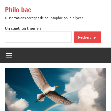
Aller
Philo bac
au
contenu
Dissertations corrigés de philosophie pour le lycée
Un sujet, un thème ?
Rechercher