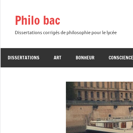
Aller
au
Philo bac
contenu
Dissertations corrigés de philosophie pour le lycée
DISSERTATIONS
ART
BONHEUR
CONSCIENC