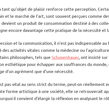
en tant qu’objet de plaisir renforce cette perception. Cert
n et le marché de l’art, sont souvent perçues comme des
re devient un produit de consommation destiné à des coll
igne encore davantage cette pratique de la nécessité et l
pression et la communication, il n’est pas indispensable 
à des activités vitales comme la médecine ou l’agriculture, 
rtains philosophes, tels que
Schopenhauer
, ont insisté sur
on esthétique pour échapper aux souffrances du monde, ce
age d’un agrément que d’une nécessité.
t pas vital au sens strict du terme, peut-on réellement en
ute forme artistique à une société, elle se retrouverait a
quoi il convient d’élargir la réflexion en analysant le rô