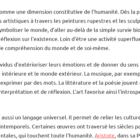
comme une dimension constitutive de l’humanité. Dès la pr
 artistiques à travers les peintures rupestres et les scul
mboliser le monde, d’aller au-delà de la simple survie b
éflexion sur l’existence. Loin d’être une activité superflu
de compréhension du monde et de soi-même.
ividus d’extérioriser leurs émotions et de donner du sens à
 intérieure et le monde extérieur. La musique, par exemp
d’exprimer par des mots. La littérature et la poésie jouen
terprétation et de réflexion. L’art favorise ainsi l’intros
st aussi un langage universel. Il permet de relier les cultu
temporels. Certaines œuvres ont traversé les siècles pa
tales, qui touchent toute l’humanité.
Aristote
, dans sa 