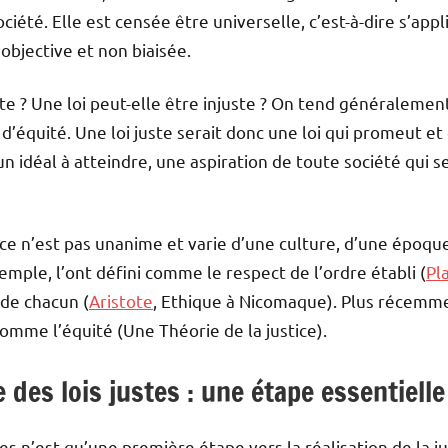
ociété. Elle est censée être universelle, c’est-à-dire s’appl
e objective et non biaisée.
te ? Une loi peut-elle être injuste ? On tend généralement
t d’équité. Une loi juste serait donc une loi qui promeut et 
idéal à atteindre, une aspiration de toute société qui s
ice n’est pas unanime et varie d’une culture, d’une époque
mple, l’ont défini comme le respect de l’ordre établi (
Pl
de chacun (
Aristote
, Ethique à Nicomaque). Plus récemme
comme l’équité (Une Théorie de la justice).
 des lois justes : une étape essentielle 
es n’est qu’une première étape vers la réalisation de la jus