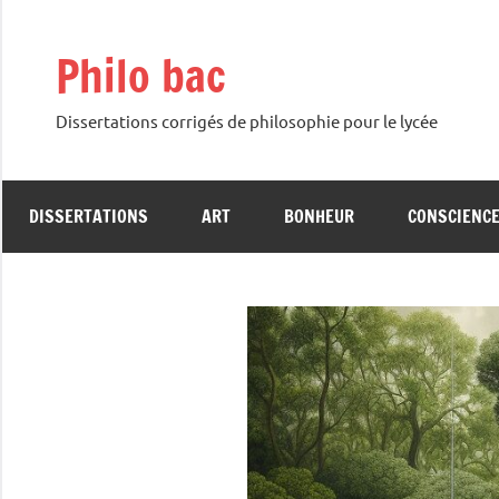
Aller
au
Philo bac
contenu
Dissertations corrigés de philosophie pour le lycée
DISSERTATIONS
ART
BONHEUR
CONSCIENC