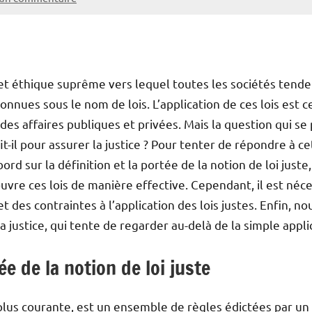
l et éthique suprême vers lequel toutes les sociétés tende
nnues sous le nom de lois. L’application de ces lois est c
 des affaires publiques et privées. Mais la question qui se 
it-il pour assurer la justice ? Pour tenter de répondre à c
ord sur la définition et la portée de la notion de loi juste
vre ces lois de manière effective. Cependant, il est néces
 et des contraintes à l’application des lois justes. Enfin, n
 justice, qui tente de regarder au-delà de la simple applic
tée de la notion de loi juste
 plus courante, est un ensemble de règles édictées par un 