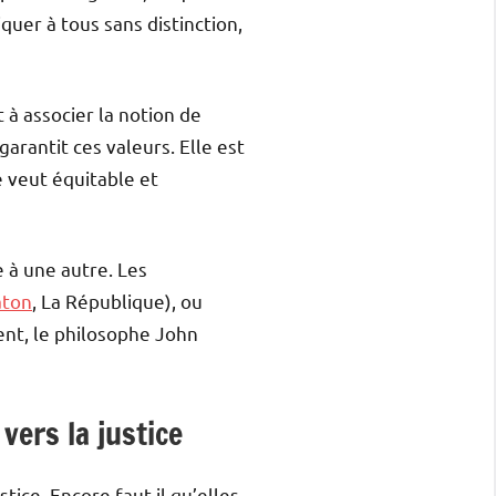
iquer à tous sans distinction,
 à associer la notion de
garantit ces valeurs. Elle est
e veut équitable et
 à une autre. Les
aton
, La République), ou
nt, le philosophe John
vers la justice
tice. Encore faut-il qu’elles